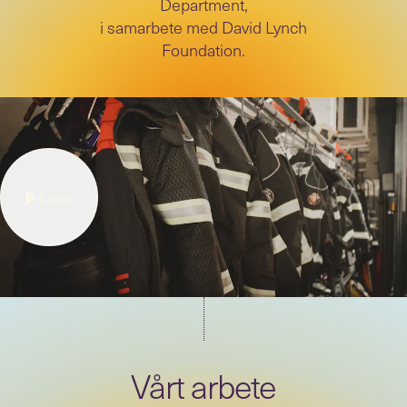
Department,
i samarbete med David Lynch
Foundation.
4
min
Vårt arbete