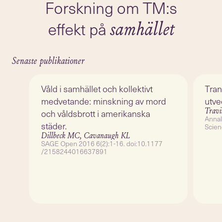
Forskning om TM:s
effekt på
samhället
Senaste publikationer
Våld i samhället och kollektivt
Tran
medvetande: minskning av mord
utve
Travi
och våldsbrott i amerikanska
Annal
städer.
Scien
10.1
Dillbeck MC, Cavanaugh KL
SAGE Open 2016 6(2):1-16. doi:10.1177
/2158244016637891