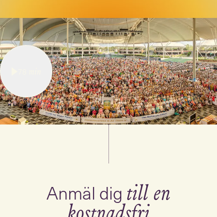
78
min
Anmäl dig
till en
kostnadsfri