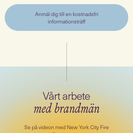
Anmäl dig till en kostnadsfri
informationsträff
med brandmän
Se på videon med New York City Fire