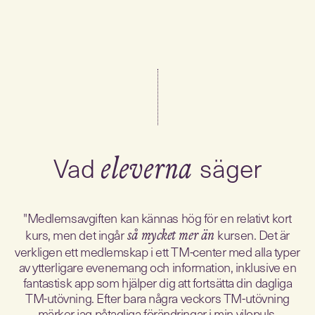
Intelligens (MIKI), en ideell
förening utan vinstintresse.
Avgiften täcker ersättning till
lärare, administration, lokalhyror,
marknadsföring och övriga
kursomkostnader.
Vad
säger
eleverna
"Medlemsavgiften kan kännas hög för en relativt kort
kurs, men det ingår
kursen. Det är
så mycket mer än
verkligen ett medlemskap i ett TM-center med alla typer
av ytterligare evenemang och information, inklusive en
fantastisk app som hjälper dig att fortsätta din dagliga
TM-utövning. Efter bara några veckors TM-utövning
märker jag påtagliga förändringar i min vilopuls,