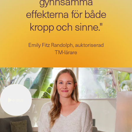
gynnsamma
effekterna för både
kropp och sinne."
Emily Fitz Randolph, auktoriserad
TM-lärare
4
min