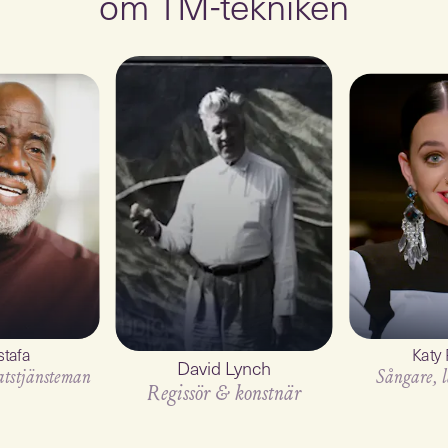
om TM-tekniken
tafa
Katy 
David Lynch
tatstjänsteman
Sångare, l
Regissör & konstnär