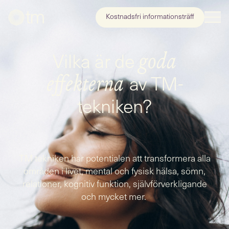
Kostnadsfri informationsträff
Vilka är de
goda
av TM-
effekterna
tekniken?
TM tekniken har potentialen att transformera alla
områden i livet, mental och fysisk hälsa, sömn,
relationer, kognitiv funktion, självförverkligande
och mycket mer.