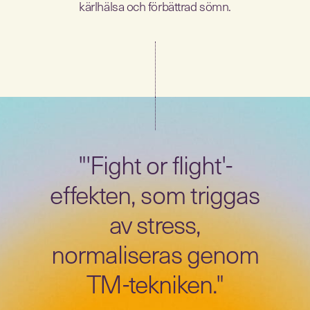
kärlhälsa och förbättrad sömn.
"'Fight or flight'-
effekten, som triggas
av stress,
normaliseras genom
TM-tekniken."