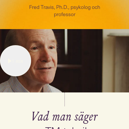
Fred Travis, Ph.D., psykolog och
professor
1
min
Vad man säger