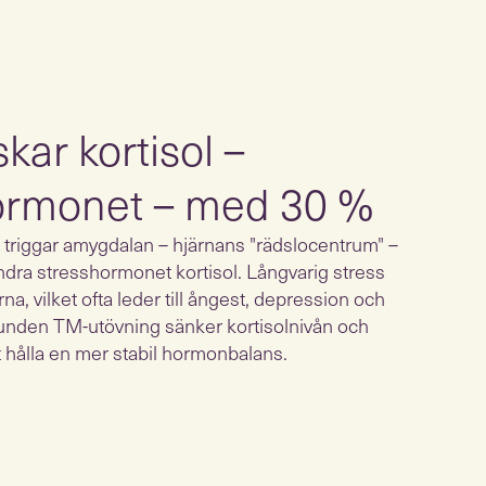
ar kortisol –
ormonet – med 30 %
e triggar amygdalan – hjärnans "rädslocentrum" –
öndra stresshormonet kortisol. Långvarig stress
rna, vilket ofta leder till ångest, depression och
elbunden TM-utövning sänker kortisolnivån och
t hålla en mer stabil hormonbalans.