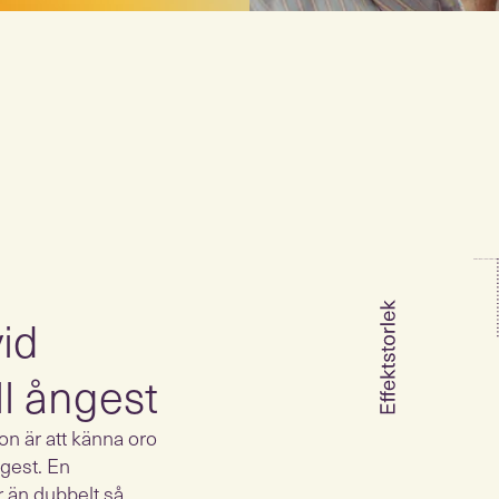
id
l ångest
n är att känna oro
ngest. En
r än dubbelt så