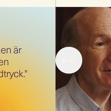
nen är
gen
3
min
dtryck."