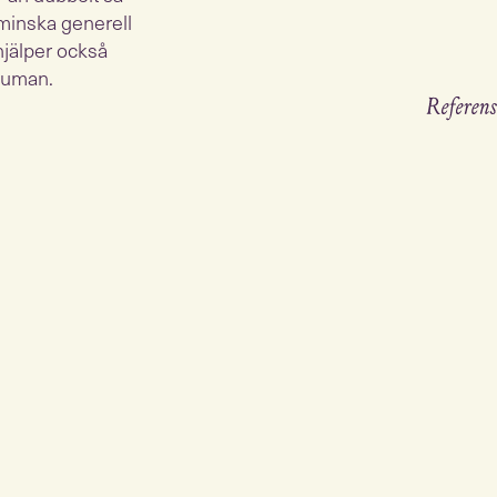
 minska generell
hjälper också
rauman.