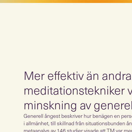
Mer effektiv än andra
meditationstekniker v
minskning av generel
Generell ångest beskriver hur benägen en perso
i allmänhet, till skillnad från situationsbunden å
metaanalys av 146 studier visade att TM var me