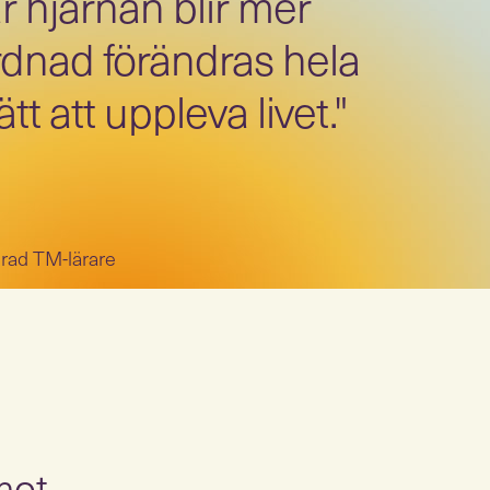
r hjärnan blir mer
dnad förändras hela
ätt att uppleva livet."
rad TM-lärare
mot