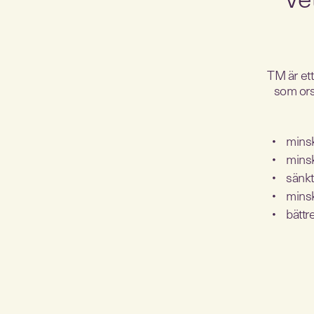
TM är ett
som ors
mins
mins
sänkt
mins
bätt