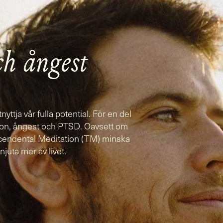
ch ångest
yttja vår fulla potential. För en del
sion, ångest och PTSD. Oavsett om
nscendental Meditation (TM) minska
njuta mer av livet.