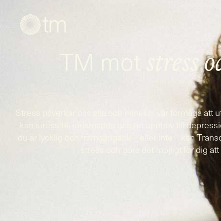
TM mot
stress
o
Stress påverkar oss alla och minskar vår förmåga att utn
kan stress bli förlamande och ge upphov till depres
du är lycklig och framgångsrik – eller inte – kan Tra
stress och göra det möjligt för dig att 