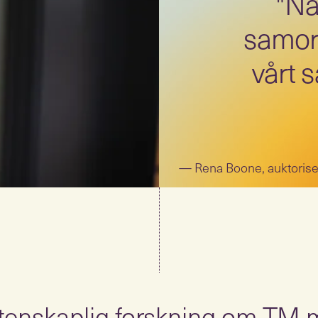
"Nä
samor
vårt s
Rena Boone, auktorise
tenskaplig forskning om TM 