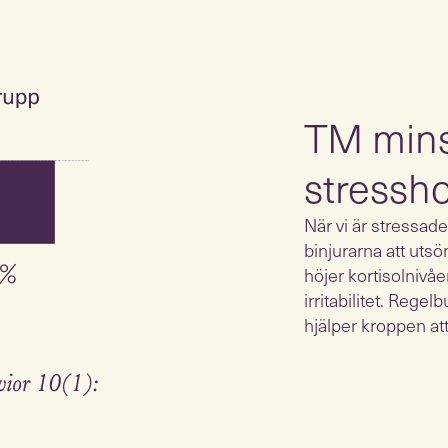
TM minsk
stressh
När vi är stressad
binjurarna att uts
höjer kortisolnivåe
irritabilitet. Reg
hjälper kroppen at