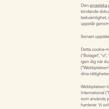
Den
engelska 
bindande dokume
bekvämlighet, o
uppstår genom 
Senast uppdat
Detta cookie-me
("Bolaget", "vi
igen dig när d
("Webbplatsen")
dina rättighete
Webbplatsen ti
International (
som används på
hanterar. Vi o