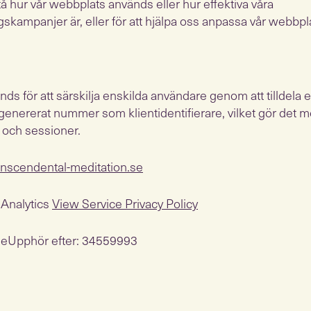
tå hur vår webbplats används eller hur effektiva våra
kampanjer är, eller för att hjälpa oss anpassa vår webbpla
s för att särskilja enskilda användare genom att tilldela e
nererat nummer som klientidentifierare, vilket gör det möj
och sessioner.
anscendental-meditation.se
 Analytics
View Service Privacy Policy
ieUpphör efter: 34559993