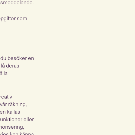
tetsmeddelande.
uppgifter som
r du besöker en
 få deras
ålla
reativ
vår räkning,
en kallas
funktioner eller
nnonsering,
okies kan känna