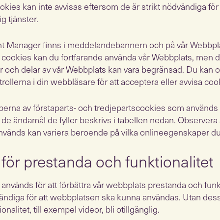
ies kan inte avvisas eftersom de är strikt nödvändiga för 
ig tjänster.
t Manager finns i meddelandebannern och på vår Webbpl
sa cookies kan du fortfarande använda vår Webbplats, men di
r och delar av vår Webbplats kan vara begränsad. Du kan oc
trollerna i din webbläsare för att acceptera eller avvisa coo
yperna av förstaparts- och tredjepartscookies som använd
e ändamål de fyller beskrivs i tabellen nedan. Observera a
vänds kan variera beroende på vilka onlineegenskaper du
för prestanda och funktionalitet
används för att förbättra vår webbplats prestanda och funk
vändiga för att webbplatsen ska kunna användas. Utan des
onalitet, till exempel videor, bli otillgänglig.