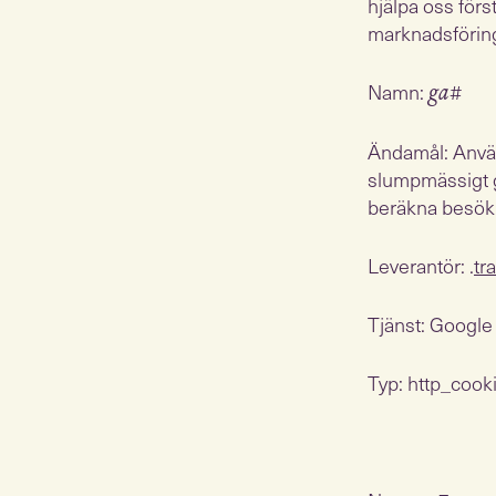
hjälpa oss förs
marknadsförings
Namn:
#
ga
Ändamål: Använd
slumpmässigt ge
beräkna besök 
Leverantör: .
tr
Tjänst: Google
Typ: http_cook