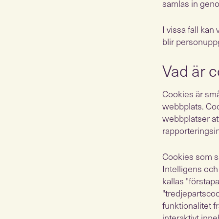
samlas in geno
I vissa fall ka
blir personupp
Vad är 
Cookies är små
webbplats. Coo
webbplatser att
rapporteringsi
Cookies som sät
Intelligens och
kallas "första
"tredjepartscoo
funktionalitet 
interaktivt inn