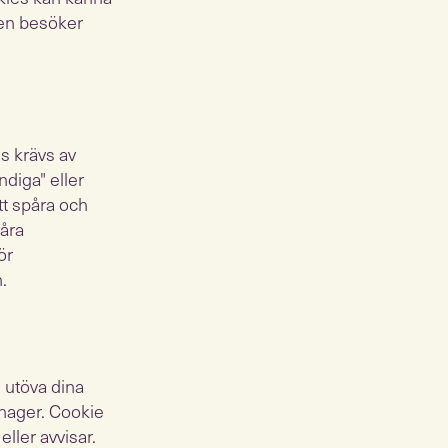
den besöker
es krävs av
ndiga" eller
tt spåra och
våra
ör
.
n utöva dina
nager. Cookie
ller avvisar.