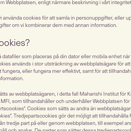
m Webbplatsen, enligt närmare beskrivning i vårt integri
n vi använda cookies för att samla in personuppgifter, eller 
gifter om vi kombinerar dem med annan information.
cookies?
 datafiler som placeras på din dator eller mobila enhet nä
kies används i stor utsträckning av webbplatsägare för att
 fungera, eller fungera mer effektivt, samt för att tillhandah
nformation.
ts av webbplatsägaren, i detta fall Maharishi Institut för K
 MFI, som tillhandahåller och underhåller Webbplatsen för 
partscookies". Cookies som sätts av andra än webbplatsägar
kies". Tredjepartscookies gör det möjligt att tillhandahålla 
från tredje part på eller genom webbplatsen, till exempel a
ehåll och analys. De parter som sätter dessa tredjepartsco