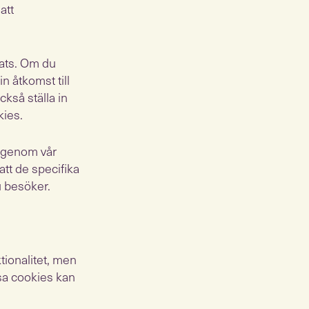
att
ats. Om du
n åtkomst till
kså ställa in
kies.
s genom vår
tt de specifika
 besöker.
tionalitet, men
sa cookies kan