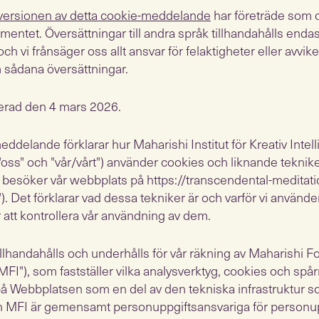
versionen av detta cookie-meddelande
har företräde som d
ntet. Översättningar till andra språk tillhandahålls endas
ch vi frånsäger oss allt ansvar för felaktigheter eller avvi
sådana översättningar.
erad den 4 mars 2026.
ddelande förklarar hur Maharishi Institut för Kreativ Intel
", "oss" och "vår/vårt") använder cookies och liknande teknike
u besöker vår webbplats på https://transcendental-meditati
. Det förklarar vad dessa tekniker är och varför vi använd
r att kontrollera vår användning av dem.
llhandahålls och underhålls för vår räkning av Maharishi F
"MFI"), som fastställer vilka analysverktyg, cookies och spå
 Webbplatsen som en del av den tekniska infrastruktur 
ch MFI är gemensamt personuppgiftsansvariga för personu