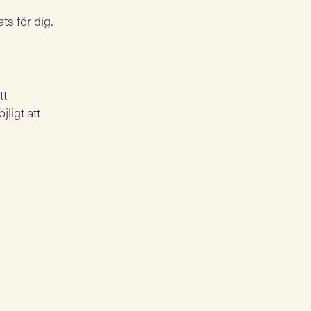
ts för dig.
tt
ligt att