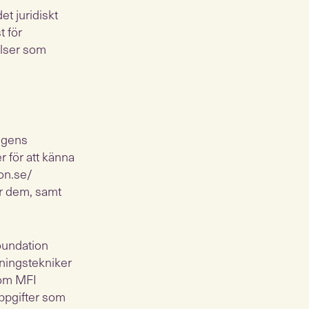
et juridiskt
t för
kelser som
ligens
r för att känna
on.se/
er dem, samt
oundation
rningstekniker
som MFI
ppgifter som