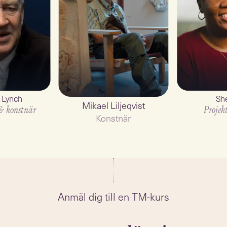
 Lynch
She
Mikael Liljeqvist
& konstnär
Projek
Konstnär
2
min
Anmäl dig till en TM-kurs