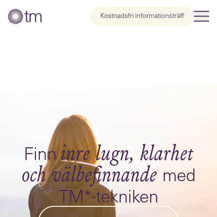
Kostnadsfri informationsträff
Finn
inre lugn, klarhet
med
och välbefinnande
TM*-tekniken