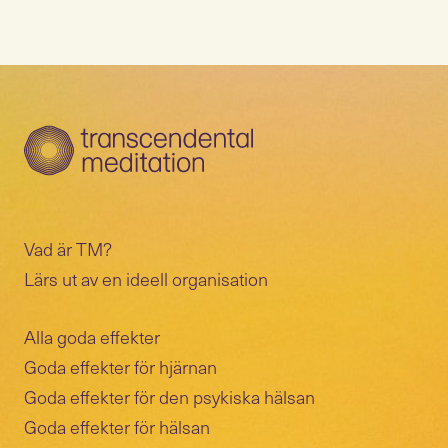
förening utan vinstintresse.
Avgiften täcker ersättning till
lärare, administration, lokalhyror,
marknadsföring och övriga
kursomkostnader.
Vad är TM?
Lärs ut av en ideell organisation
Alla goda effekter
Goda effekter för hjärnan
Goda effekter för den psykiska hälsan
Goda effekter för hälsan